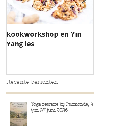
kookworkshop en Yin
Yoga Camp
Yang les
Schiermonni
Recente berichten
Yoga retraite bij Ptitmonde, 21
t/m 27 juni 2026