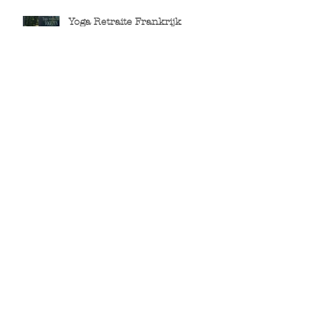
Yoga Retraite Frankrijk
Vogezen 25 juni tm 1 juli 2023
Januari 2023
Een unieke yogareis voor
stellen, Spanje 9 tm 15
oktober 2022