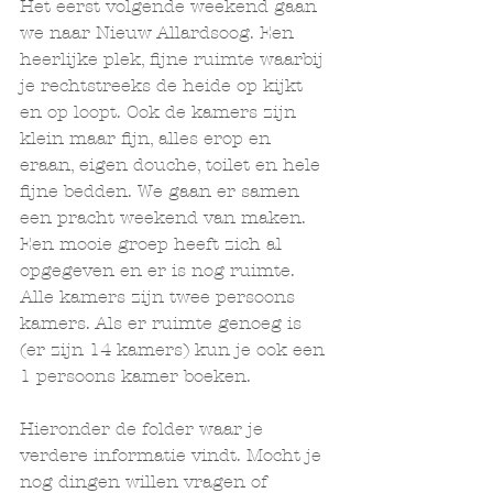
Het eerst volgende weekend gaan 
we naar Nieuw Allardsoog. Een 
heerlijke plek, fijne ruimte waarbij 
je rechtstreeks de heide op kijkt 
en op loopt. Ook de kamers zijn 
klein maar fijn, alles erop en 
eraan, eigen douche, toilet en hele 
fijne bedden. We gaan er samen 
een pracht weekend van maken. 
Een mooie groep heeft zich al 
opgegeven en er is nog ruimte. 
Alle kamers zijn twee persoons 
kamers. Als er ruimte genoeg is 
(er zijn 14 kamers) kun je ook een 
1 persoons kamer boeken. 
Hieronder de folder waar je 
verdere informatie vindt. Mocht je 
nog dingen willen vragen of 