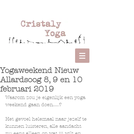
Yogaweekend Nieuw
Allardsoog 8, 9 en 10
februari 2019
Waarom zou je eigenlijk een yoga 
weekend gaan doen.....?
Het gevoel helemaal naar jezelf te 
kunnen luisteren, alle aandacht 
nu eens alleen op wat jij wilt en 