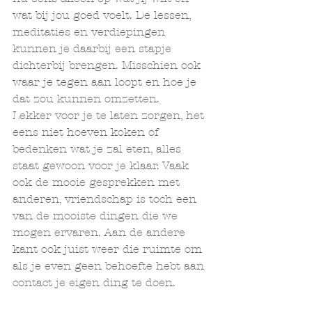
wat bij jou goed voelt. De lessen, 
meditaties en verdiepingen 
kunnen je daarbij een stapje 
dichterbij brengen. Misschien ook 
waar je tegen aan loopt en hoe je 
dat zou kunnen omzetten. 
Lekker voor je te laten zorgen, het 
eens niet hoeven koken of 
bedenken wat je zal eten, alles 
staat gewoon voor je klaar. Vaak 
ook de mooie gesprekken met 
anderen, vriendschap is toch een 
van de mooiste dingen die we 
mogen ervaren. Aan de andere 
kant ook juist weer die ruimte om 
als je even geen behoefte hebt aan 
contact je eigen ding te doen. 