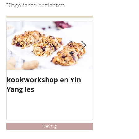
Uitgelichte berichten
kookworkshop en Yin
Yoga Camp
Yang les
Schiermonni
Terug