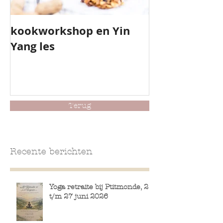
kookworkshop en Yin
Yoga Camp
Yang les
Schiermonni
Terug
Recente berichten
Yoga retraite bij Ptitmonde, 21
t/m 27 juni 2026