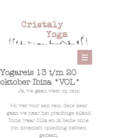
Yogareis 13 t/m 20
oktober Ibiza *VOL*
Ja, we gaan weer op reis!
En wat voor een reis, deze keer 
gaan we naar het prachtige eiland 
Ibiza, waar Cilia en ik beide onze 
yin docenten opleiding hebben 
gedaan. 