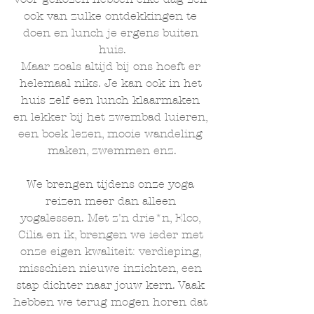
ook van zulke ontdekkingen te 
doen en lunch je ergens buiten 
huis.
Maar zoals altijd bij ons hoeft er 
helemaal niks. Je kan ook in het 
huis zelf een lunch klaarmaken 
en lekker bij het zwembad luieren, 
een boek lezen, mooie wandeling 
maken, zwemmen enz.
We brengen tijdens onze yoga 
reizen meer dan alleen 
yogalessen. Met z'n drie*n, Elco, 
Cilia en ik, brengen we ieder met 
onze eigen kwaliteit: verdieping, 
misschien nieuwe inzichten, een 
stap dichter naar jouw kern. Vaak 
hebben we terug mogen horen dat 