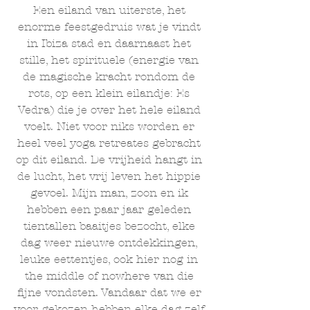
Een eiland van uiterste, het 
enorme feestgedruis wat je vindt 
in Ibiza stad en daarnaast het 
stille, het spirituele (energie van 
de magische kracht rondom de 
rots, op een klein eilandje: Es 
Vedra) die je over het hele eiland 
voelt. Niet voor niks worden er 
heel veel yoga retreates gebracht 
op dit eiland. De vrijheid hangt in 
de lucht, het vrij leven het hippie 
gevoel. Mijn man, zoon en ik 
hebben een paar jaar geleden 
tientallen baaitjes bezocht, elke 
dag weer nieuwe ontdekkingen, 
leuke eettentjes, ook hier nog in 
the middle of nowhere van die 
fijne vondsten. Vandaar dat we er 
voor gekozen hebben elke dag zelf 