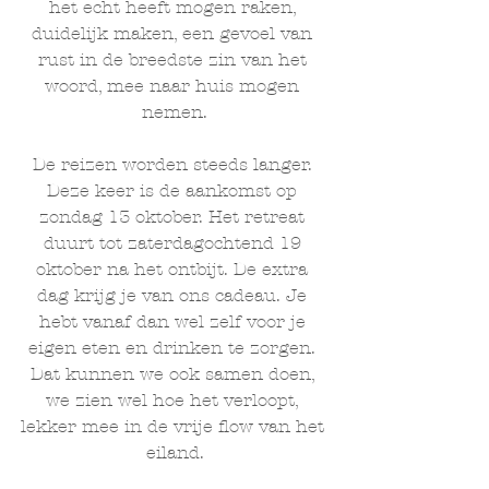
het echt heeft mogen raken, 
duidelijk maken, een gevoel van 
rust in de breedste zin van het 
woord, mee naar huis mogen 
nemen.
De reizen worden steeds langer. 
Deze keer is de aankomst op 
zondag 13 oktober. Het retreat 
duurt tot zaterdagochtend 19 
oktober na het ontbijt. De extra 
dag krijg je van ons cadeau. Je 
hebt vanaf dan wel zelf voor je 
eigen eten en drinken te zorgen. 
Dat kunnen we ook samen doen, 
we zien wel hoe het verloopt, 
lekker mee in de vrije flow van het 
eiland.