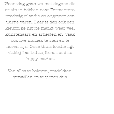
Woensdag gaan we met degene die 
er zin in hebben naar Formentera, 
prachtig eilandje op ongeveer een 
uurtje varen. Daar is dan ook een 
kleurrijke hippie markt, waar veel 
kunstenaars en artiesten en  vaak 
ook live muziek te zien en te 
horen zijn. Onze thuis locatie ligt 
vlakbij Las Dalias, Ibiza's oudste 
hippy market.
Van alles te beleven, ontdekken, 
verstillen en te vieren dus.