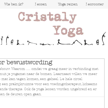
Wie ben ik?
Lessen
Yoga reizen
Lesrooster
hten
or bewustwording
gebouw. Waarom ...... omdat we graag meer in verbinding met 
 vanuit je yogamat naar de bomen. Daarnaast willen we meer 
e mat kan tegen komen, een geheel. De hele circel 
ook een praktijkruimte voor een voedingstherapeut, lichaams 
ende therapie. Ook de yoga lessen worden uitgebreid en er 
llen de deuren open gaan.