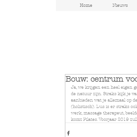
Home
Nieuws
Cristaly Yoga Drac
Bouw: centrum vo
Ja, we krijgen een heel eigen 
de natuur zijn. Straks kijk je
aanbieden wat je allemaal op d
(holistisch). Dus is er straks 
werk, massage therapeut, beeld
komt Pilates. Voorjaar 2019 zu