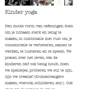
Kinder yoga
​Een mooie vorm van oefeningen doen
om je lichaam sterk en lenig te
maken, in combinatie met rust om je
concentratie te verbeteren, samen te
werken, te luisteren en te spelen. We
praten over het leven, wat de
kinderen zelf ook bezig houdt, doen
we spelletjes, proberen we stil te zijn,
zijn we creatief (dromenvangers
maken, wierook, schilderen, enz.). Ook
gaan we de natuur in om te
ontdekken en te voelen.
Daarnaast doen we dingen voor een
ander, zelfgebakken koekjes brengen